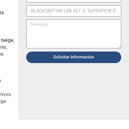
ta
 beige
,
rio
,
io
Solicitar Información
a
tivos
ige.