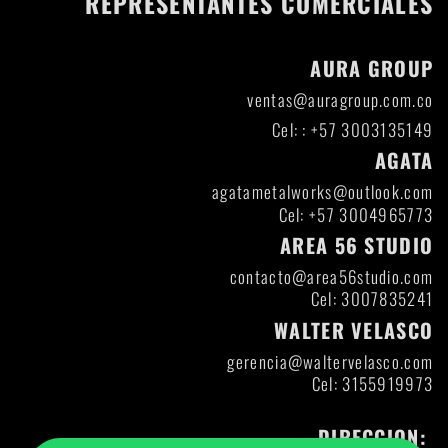
REPRESENTANTES COMERCIALES
AURA GROUP
ventas@auragroup.com.co
Cel: : +57 3003135149
AGATA
agatametalworks@outlook.com
Cel: +57 3004965773
AREA 56 STUDIO
contacto@area56studio.com
Cel: 3007835241
WALTER VELASCO
gerencia@waltervelasco.com
Cel: 3155919973
DIRECCION: