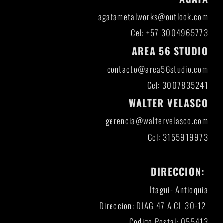
agatametalworks@outlook.com
Cel: +57 3004965773
AREA 56 STUDIO
contacto@area56studio.com
Cel: 3007835241
WALTER VELASCO
gerencia@waltervelasco.com
Cel: 3155919973
DIRECCION:
Itagui- Antioquia
Direccion: DIAG 47 A CL 30-12
Codigo Postal: 055413