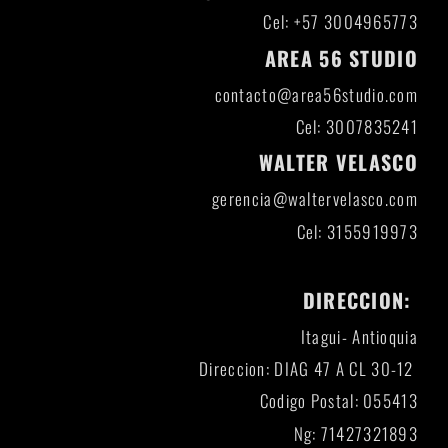
Cel: +57 3004965773
AREA 56 STUDIO
contacto@area56studio.com
Cel: 3007835241
WALTER VELASCO
gerencia@waltervelasco.com
Cel: 3155919973
DIRECCION:
Itagui- Antioquia
Direccion: DIAG 47 A CL 30-12
Codigo Postal: 055413
Ng: 71427321893