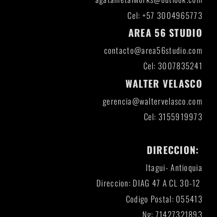
Cel: +57 3004965773
AREA 56 STUDIO
contacto@area56studio.com
Cel: 3007835241
WALTER VELASCO
gerencia@waltervelasco.com
Cel: 3155919973
DIRECCION:
Itagui- Antioquia
Direccion: DIAG 47 A CL 30-12
Codigo Postal: 055413
Ng: 71427321893