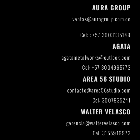
AURA GROUP
ventas@auragroup.com.co
Cel: : +57 3003135149
AGATA
agatametalworks@outlook.com
Cel: +57 3004965773
AREA 56 STUDIO
contacto@area56studio.com
Cel: 3007835241
WALTER VELASCO
gerencia@waltervelasco.com
Cel: 3155919973