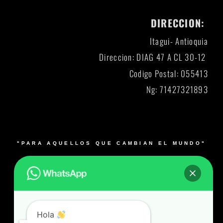
DIRECCION:
Itagui- Antioquia
Direccion: DIAG 47 A CL 30-12
Codigo Postal: 055413
Ng: 71427321893
"PARA AQUELLOS QUE CAMBIAN EL MUNDO"
© 2026 Blacksmith y su logo es una marca registrada.
Muebles para laboratorios en Bogotá, Medellín, Cali,
Barranquilla y Bucaramanga- Colombia – Producto 100%
Colombiano
Hola