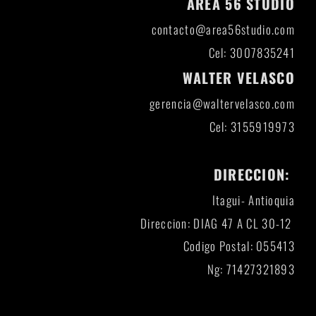
AREA 56 STUDIO
contacto@area56studio.com
Cel: 3007835241
WALTER VELASCO
gerencia@waltervelasco.com
Cel: 3155919973
DIRECCION:
Itagui- Antioquia
Direccion: DIAG 47 A CL 30-12
Codigo Postal: 055413
Ng: 71427321893