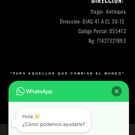
DIRECCION:
Itagui- Antioquia
Direccion: DIAG 47 A CL 30-12
Codigo Postal: 055413
Ng: 71427321893
"PARA AQUELLOS QUE CAMBIAN EL MUNDO"
© 2026 Blacksmith y su logo es una marca registrada.
Muebles para laboratorios en Bogotá, Medellín, Cali,
Barranquilla y Bucaramanga- Colombia – Producto 100%
Colombiano
Hola
¿Cómo podemos ayudarle?
© Todos los derechos reservados