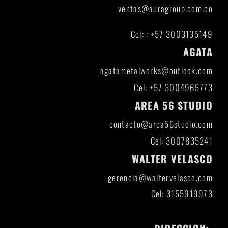
ventas@auragroup.com.co
Cel: : +57 3003135149
AGATA
agatametalworks@outlook.com
Cel: +57 3004965773
AREA 56 STUDIO
contacto@area56studio.com
Cel: 3007835241
WALTER VELASCO
gerencia@waltervelasco.com
Cel: 3155919973