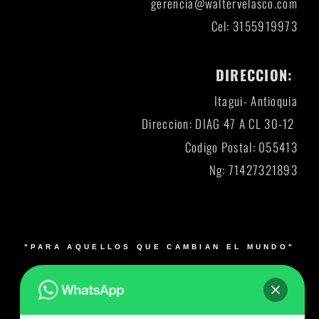
gerencia@waltervelasco.com
Cel: 3155919973
DIRECCION:
Itagui- Antioquia
Direccion: DIAG 47 A CL 30-12
Codigo Postal: 055413
Ng: 71427321893
"PARA AQUELLOS QUE CAMBIAN EL MUNDO"
© 2026 Blacksmith y su logo es una marca registrada.
Muebles para laboratorios en Bogotá, Medellín, Cali,
Barranquilla y Bucaramanga- Colombia – Producto 100%