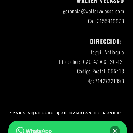
WALTER VELASCO
gerencia@waltervelasco.com
Cel: 3155919973
DIRECCION:
Itagui- Antioquia
Direccion: DIAG 47 A CL 30-12
Codigo Postal: 055413
Ng: 71427321893
"PARA AQUELLOS QUE CAMBIAN EL MUNDO"
© 2026 Blacksmith y su logo es una marca registrada.
Muebles para laboratorios en Bogotá, Medellín, Cali,