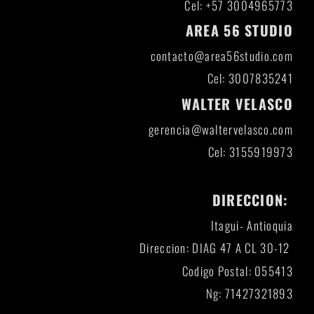
Cel: +57 3004965773
AREA 56 STUDIO
contacto@area56studio.com
Cel: 3007835241
WALTER VELASCO
gerencia@waltervelasco.com
Cel: 3155919973
DIRECCION:
Itagui- Antioquia
Direccion: DIAG 47 A CL 30-12
Codigo Postal: 055413
Ng: 71427321893