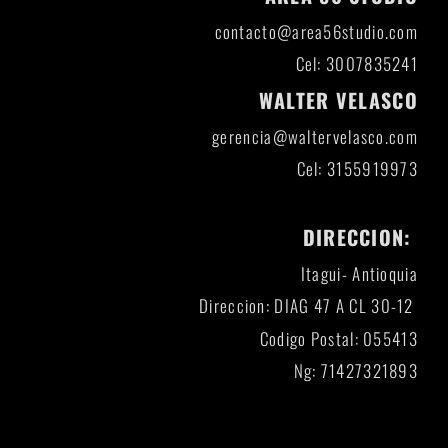
contacto@area56studio.com
Cel: 3007835241
WALTER VELASCO
gerencia@waltervelasco.com
Cel: 3155919973
DIRECCION:
Itagui- Antioquia
Direccion: DIAG 47 A CL 30-12
Codigo Postal: 055413
Ng: 71427321893