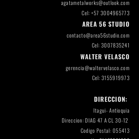
agatametalworks@outlook.com
Cel: +57 3004965773
AREA 56 STUDIO
contacto@area56studio.com
Cel: 3007835241
WALTER VELASCO
gerencia@waltervelasco.com
Cel: 3155919973
DIRECCION:
Itagui- Antioquia
Direccion: DIAG 47 A CL 30-12
Codigo Postal: 055413