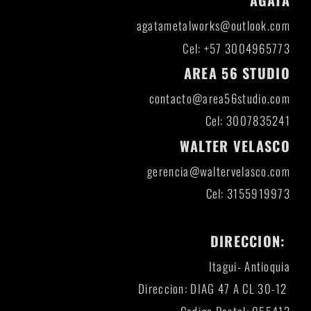
AGATA
agatametalworks@outlook.com
Cel: +57 3004965773
AREA 56 STUDIO
contacto@area56studio.com
Cel: 3007835241
WALTER VELASCO
gerencia@waltervelasco.com
Cel: 3155919973
DIRECCION:
Itagui- Antioquia
Direccion: DIAG 47 A CL 30-12