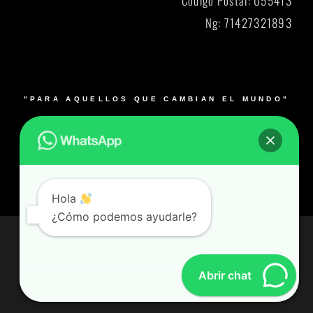
Codigo Postal: 055413
Ng: 71427321893
"PARA AQUELLOS QUE CAMBIAN EL MUNDO"
© 2026 Blacksmith y su logo es una marca registrada.
Muebles para laboratorios en Bogotá, Medellín, Cali,
Barranquilla y Bucaramanga- Colombia – Producto 100%
Colombiano
Hola
¿Cómo podemos ayudarle?
© Todos los derechos reservados
Desarrollado por Alianzared.com
Abrir chat