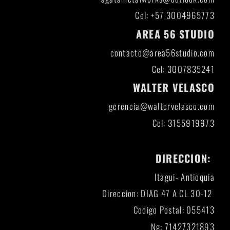
Cel: +57 3004965773
AREA 56 STUDIO
contacto@area56studio.com
Cel: 3007835241
WALTER VELASCO
gerencia@waltervelasco.com
Cel: 3155919973
DIRECCION:
Itagui- Antioquia
Direccion: DIAG 47 A CL 30-12
Codigo Postal: 055413
Ng: 71427321893