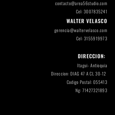
contacto@area56studio.com
Cel: 3007835241
WALTER VELASCO
gerencia@waltervelasco.com
Cel: 3155919973
DIRECCION:
Itagui- Antioquia
Direccion: DIAG 47 A CL 30-12
Codigo Postal: 055413
Ng: 71427321893