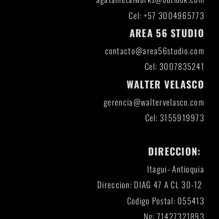
Cel: +57 3004965773
AREA 56 STUDIO
contacto@area56studio.com
Cel: 3007835241
WALTER VELASCO
gerencia@waltervelasco.com
Cel: 3155919973
DIRECCION:
Itagui- Antioquia
Direccion: DIAG 47 A CL 30-12
Codigo Postal: 055413
Ng: 71427321893