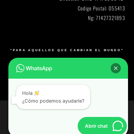
Codigo Postal: 055413
Ng: 71427321893
"PARA AQUELLOS QUE CAMBIAN EL MUNDO"
© 2026 Blacksmith y su logo es una marca registrada.
Muebles para laboratorios en Bogotá, Medellín, Cali,
Barranquilla y Bucaramanga- Colombia – Producto 100%
Colombiano
Hola
¿Cómo podemos ayudarle?
© Todos los derechos reservados
Desarrollado por Alianzared.com
Abrir chat