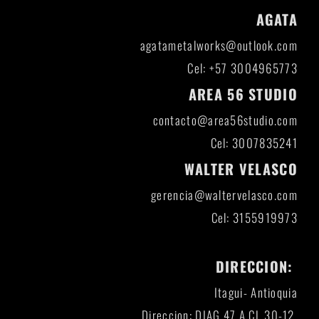
AGATA
agatametalworks@outlook.com
Cel: +57 3004965773
AREA 56 STUDIO
contacto@area56studio.com
Cel: 3007835241
WALTER VELASCO
gerencia@waltervelasco.com
Cel: 3155919973
DIRECCION:
Itagui- Antioquia
Direccion: DIAG 47 A CL 30-12