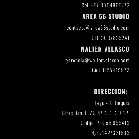
Cel: +57 3004965773
AREA 56 STUDIO
contacto@area56studio.com
Cel: 3007835241
WALTER VELASCO
gerencia@waltervelasco.com
Cel: 3155919973
DIRECCION:
Itagui- Antioquia
Direccion: DIAG 47 A CL 30-12
Codigo Postal: 055413
Ng: 71427321893