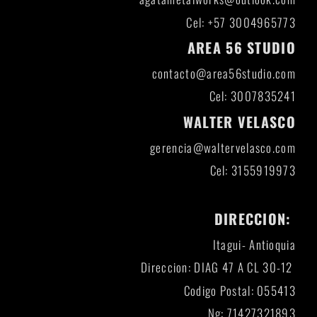
Cel: +57 3004965773
AREA 56 STUDIO
contacto@area56studio.com
Cel: 3007835241
WALTER VELASCO
gerencia@waltervelasco.com
Cel: 3155919973
DIRECCION:
Itagui- Antioquia
Direccion: DIAG 47 A CL 30-12
Codigo Postal: 055413
Ng: 71427321893