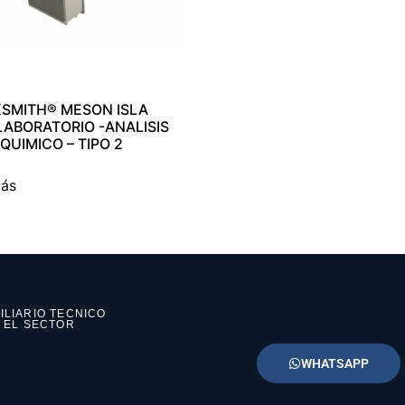
SMITH® MESON ISLA
LABORATORIO -ANALISIS
QUIMICO – TIPO 2
más
ILIARIO TECNICO
N EL SECTOR
WHATSAPP