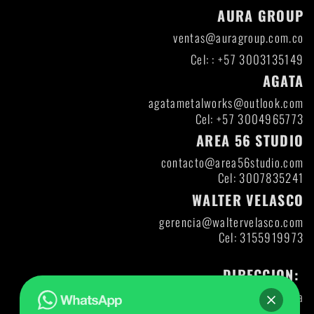
AURA GROUP
ventas@auragroup.com.co
Cel: : +57 3003135149
AGATA
agatametalworks@outlook.com
Cel: +57 3004965773
AREA 56 STUDIO
contacto@area56studio.com
Cel: 3007835241
WALTER VELASCO
gerencia@waltervelasco.com
Cel: 3155919973
DIRECCION:
Itagui- Antioquia
Direccion: DIAG 47 A CL 30-12