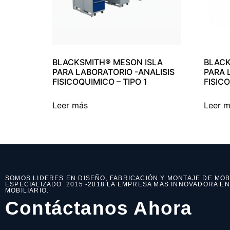
BLACKSMITH® MESON ISLA
BLACK
PARA LABORATORIO -ANALISIS
PARA 
FISICOQUIMICO – TIPO 1
FISICO
Leer más
Leer 
SOMOS LIDERES EN DISEÑO, FABRICACIÓN Y MONTAJE DE MOB
ESPECIALIZADO. 2015 -2018 LA EMPRESA MAS INNOVADORA E
MOBILIARIO.
Contáctanos Ahora