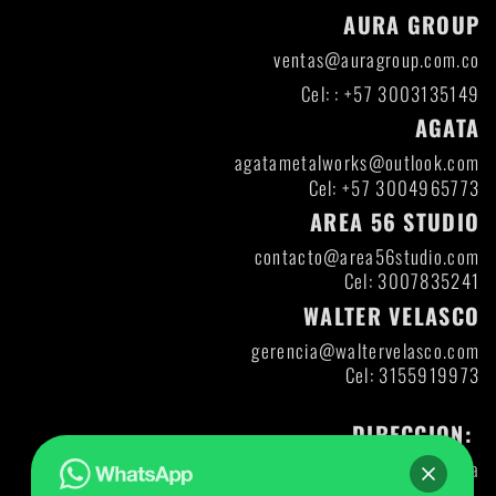
AURA GROUP
ventas@auragroup.com.co
Cel: : +57 3003135149
AGATA
agatametalworks@outlook.com
Cel: +57 3004965773
AREA 56 STUDIO
contacto@area56studio.com
Cel: 3007835241
WALTER VELASCO
gerencia@waltervelasco.com
Cel: 3155919973
DIRECCION:
Itagui- Antioquia
Direccion: DIAG 47 A CL 30-12