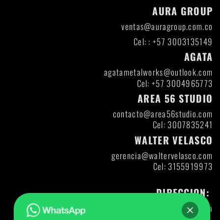
AURA GROUP
ventas@auragroup.com.co
Cel: : +57 3003135149
AGATA
agatametalworks@outlook.com
Cel: +57 3004965773
AREA 56 STUDIO
contacto@area56studio.com
Cel: 3007835241
WALTER VELASCO
gerencia@waltervelasco.com
Cel: 3155919973
DIRECCION:
Itagui- Antioquia
Direccion: DIAG 47 A CL 30-12