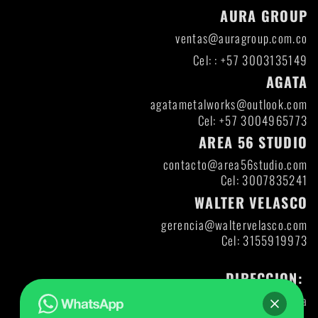
AURA GROUP
ventas@auragroup.com.co
Cel: : +57 3003135149
AGATA
agatametalworks@outlook.com
Cel: +57 3004965773
AREA 56 STUDIO
contacto@area56studio.com
Cel: 3007835241
WALTER VELASCO
gerencia@waltervelasco.com
Cel: 3155919973
DIRECCION:
Itagui- Antioquia
Direccion: DIAG 47 A CL 30-12