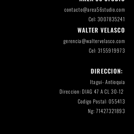
contacto@area56studio.com
Cel: 3007835241
WALTER VELASCO
gerencia@waltervelasco.com
Cel: 3155919973
DIRECCION:
Itagui- Antioquia
Direccion: DIAG 47 A CL 30-12
Codigo Postal: 055413
Ng: 71427321893