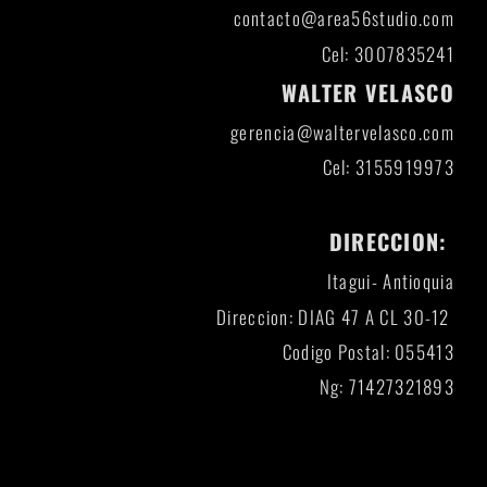
contacto@area56studio.com
Cel: 3007835241
WALTER VELASCO
gerencia@waltervelasco.com
Cel: 3155919973
DIRECCION:
Itagui- Antioquia
Direccion: DIAG 47 A CL 30-12
Codigo Postal: 055413
Ng: 71427321893