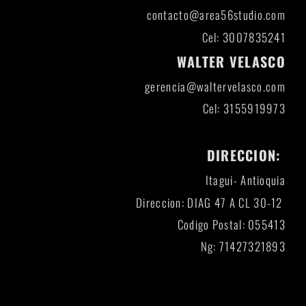
contacto@area56studio.com
Cel: 3007835241
WALTER VELASCO
gerencia@waltervelasco.com
Cel: 3155919973
DIRECCION:
Itagui- Antioquia
Direccion: DIAG 47 A CL 30-12
Codigo Postal: 055413
Ng: 71427321893