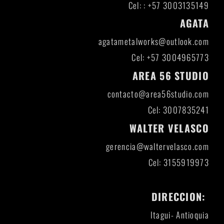
Cel: : +57 3003135149
AGATA
agatametalworks@outlook.com
Cel: +57 3004965773
AREA 56 STUDIO
contacto@area56studio.com
Cel: 3007835241
WALTER VELASCO
gerencia@waltervelasco.com
Cel: 3155919973
DIRECCION:
Itagui- Antioquia