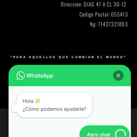
Direccion: DIAG 47 A CL 30-12
Codigo Postal: 055413
Ng: 71427321893
"PARA AQUELLOS QUE CAMBIAN EL MUNDO"
© 2026 Blacksmith y su logo es una marca registrada.
Muebles para laboratorios en Bogotá, Medellín, Cali,
Barranquilla y Bucaramanga- Colombia – Producto 100%
Colombiano
Hola
¿Cómo podemos ayudarle?
© Todos los derechos reservados
Desarrollado por Alianzared.com
Abrir chat