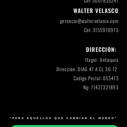
Cel: 3007835241
WALTER VELASCO
gerencia@waltervelasco.com
Cel: 3155919973
DIRECCION:
Itagui- Antioquia
Direccion: DIAG 47 A CL 30-12
Codigo Postal: 055413
Ng: 71427321893
"PARA AQUELLOS QUE CAMBIAN EL MUNDO"