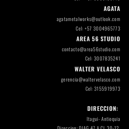
AGATA
agatametalworks@outlook.com
Cel: +57 3004965773
AREA 56 STUDIO
contacto@area56studio.com
Cel: 3007835241
WALTER VELASCO
gerencia@waltervelasco.com
Cel: 3155919973
DIRECCION:
Itagui- Antioquia
Direccion: DIAG 47 A CL 30-12