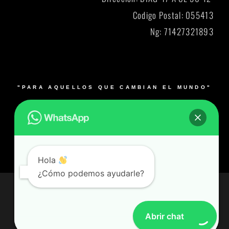
Codigo Postal: 055413
Ng: 71427321893
"PARA AQUELLOS QUE CAMBIAN EL MUNDO"
© 2026 Blacksmith y su logo es una marca registrada.
Muebles para laboratorios en Bogotá, Medellín, Cali,
Barranquilla y Bucaramanga- Colombia – Producto 100%
Colombiano
Hola
¿Cómo podemos ayudarle?
© Todos los derechos reservados
Desarrollado por Alianzared.com
Abrir chat