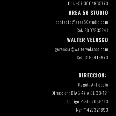
Cel: +57 3004965773
AREA 56 STUDIO
contacto@area56studio.com
Cel: 3007835241
WALTER VELASCO
gerencia@waltervelasco.com
Cel: 3155919973
DIRECCION:
Itagui- Antioquia
Direccion: DIAG 47 A CL 30-12
Codigo Postal: 055413
Ng: 71427321893