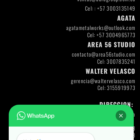
Cel: : +57 3003135149
AGATA
agatametalworks@outlook.com
Cel: +57 3004965773
AREA 56 STUDIO
contacto@area56studio.com
Cel: 3007835241
WALTER VELASCO
gerencia@waltervelasco.com
Cel: 3155919973
DIRECCION:
Itagui- Antioquia
Direccion: DIAG 47 A CL 30-12
Codigo Postal: 055413
Ng: 71427321893