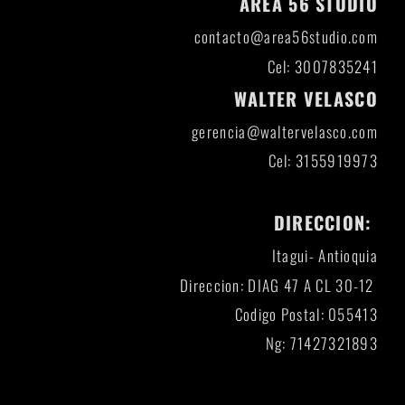
AREA 56 STUDIO
contacto@area56studio.com
Cel: 3007835241
WALTER VELASCO
gerencia@waltervelasco.com
Cel: 3155919973
DIRECCION:
Itagui- Antioquia
Direccion: DIAG 47 A CL 30-12
Codigo Postal: 055413
Ng: 71427321893