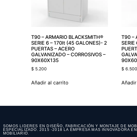
T90 – ARMARIO BLACKSMITH®
T90 –
SERIE 6 – 170lt (45 GALONES)- 2
SERIE 
PUERTAS – ACERO
PUERT
GALVANIZADO – CORROSIVOS –
GALVA
90X60X135
90X60
$
5.200
$
6.50
Añadir al carrito
Añadir 
SOMOS LIDERES EN DISEÑO, FABRICACIÓN Y MONTAJE DE MOB
ESPECIALIZADO. 2015 -2018 LA EMPRESA MAS INNOVADORA E
MOBILIARIO.