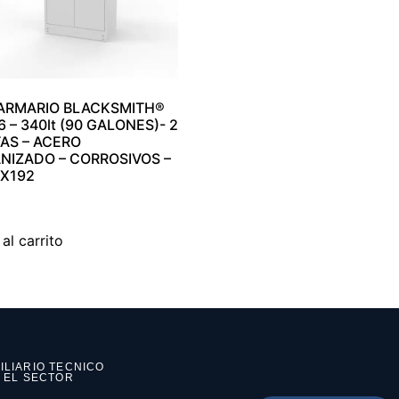
 ARMARIO BLACKSMITH®
6 – 340lt (90 GALONES)- 2
AS – ACERO
NIZADO – CORROSIVOS –
X192
0
al carrito
ILIARIO TECNICO
N EL SECTOR