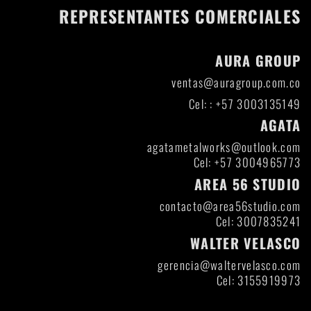
REPRESENTANTES COMERCIALES
AURA GROUP
ventas@auragroup.com.co
Cel: : +57 3003135149
AGATA
agatametalworks@outlook.com
Cel: +57 3004965773
AREA 56 STUDIO
contacto@area56studio.com
Cel: 3007835241
WALTER VELASCO
gerencia@waltervelasco.com
Cel: 3155919973