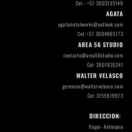
Cel: : +57 3003135149
AGATA
agatametalworks@outlook.com
Cel: +57 3004965773
AREA 56 STUDIO
contacto@area56studio.com
Cel: 3007835241
WALTER VELASCO
gerencia@waltervelasco.com
Cel: 3155919973
DIRECCION:
Itagui- Antioquia