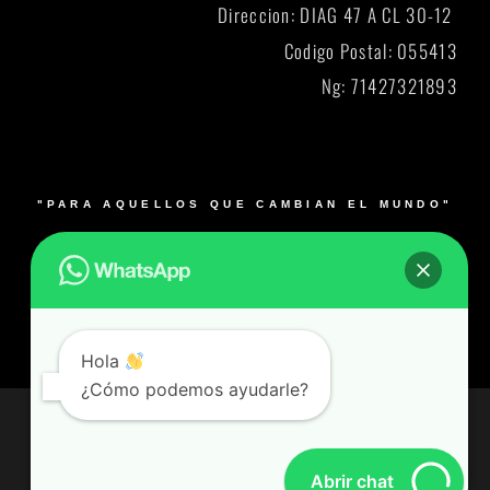
Direccion: DIAG 47 A CL 30-12
Codigo Postal: 055413
Ng: 71427321893
"PARA AQUELLOS QUE CAMBIAN EL MUNDO"
© 2026 Blacksmith y su logo es una marca registrada.
Muebles para laboratorios en Bogotá, Medellín, Cali,
Barranquilla y Bucaramanga- Colombia – Producto 100%
Colombiano
Hola
¿Cómo podemos ayudarle?
© Todos los derechos reservados
Desarrollado por Alianzared.com
Abrir chat