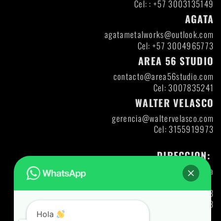
Cel: : +57 3003135149
AGATA
agatametalworks@outlook.com
Cel: +57 3004965773
AREA 56 STUDIO
contacto@area56studio.com
Cel: 3007835241
WALTER VELASCO
gerencia@waltervelasco.com
Cel: 3155919973
DIRECCION:
Itagui- Antioquia
Direccion: DIAG 47 A CL 30-12
Codigo Postal: 055413
Ng: 71427321893
Hola