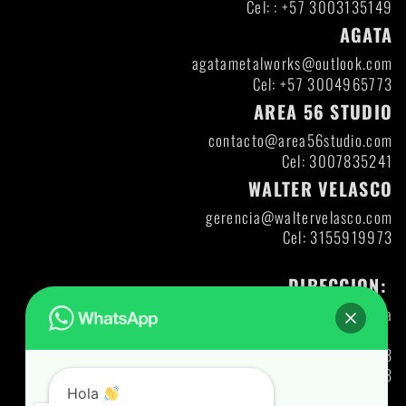
Cel: : +57 3003135149
AGATA
agatametalworks@outlook.com
Cel: +57 3004965773
AREA 56 STUDIO
contacto@area56studio.com
Cel: 3007835241
WALTER VELASCO
gerencia@waltervelasco.com
Cel: 3155919973
DIRECCION:
Itagui- Antioquia
Direccion: DIAG 47 A CL 30-12
Codigo Postal: 055413
Ng: 71427321893
Hola