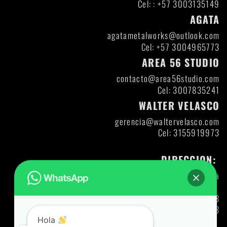
Cel: : +57 3003135149
AGATA
agatametalworks@outlook.com
Cel: +57 3004965773
AREA 56 STUDIO
contacto@area56studio.com
Cel: 3007835241
WALTER VELASCO
gerencia@waltervelasco.com
Cel: 3155919973
DIRECCION:
Itagui- Antioquia
Direccion: DIAG 47 A CL 30-12
Codigo Postal: 055413
Ng: 71427321893
Hola